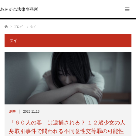
あかがね法律事務所
ホーム
ブログ
タイ
タイ
|
刑事
2025.11.13
「６０人の客」は逮捕される？ １２歳少女の人
身取引事件で問われる不同意性交等罪の可能性