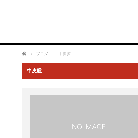
あかがね法律事務所
トップ
事務所概要
ホーム
ブログ
中皮腫
中皮腫