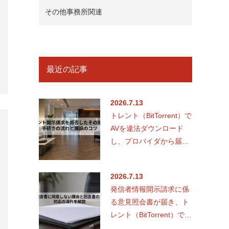
その他事務所関連
最近の記事
2026.7.13
トレント（BitTorrent）で
AVを違法ダウンロード
し、プロバイダから届い
た意見照会書を前に「拒
否できないか」と悩…
2026.7.13
発信者情報開示請求に係
る意見照会書が届き、ト
レント（BitTorrent）での
心当たりから不安を抱え