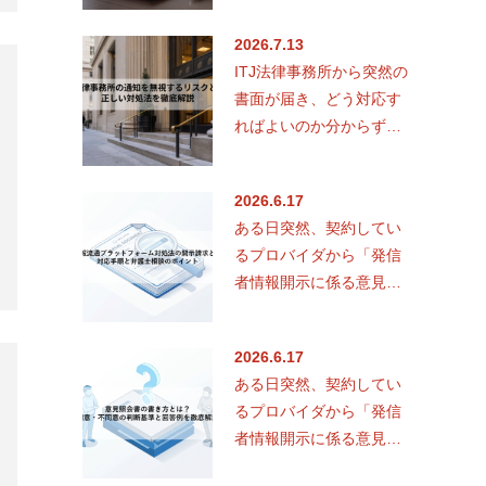
ている方は少なくあ…
2026.7.13
ITJ法律事務所から突然の
書面が届き、どう対応す
ればよいのか分からず不
安を抱えていませんか。
トレントに関する著作権
2026.6.17
侵害…
ある日突然、契約してい
るプロバイダから「発信
者情報開示に係る意見照
会書」が郵送で届く。差
出人を見て、なぜ自分の
2026.6.17
名前と住…
ある日突然、契約してい
るプロバイダから「発信
者情報開示に係る意見照
会書」という書面が届い