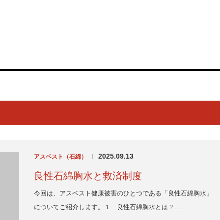
電話番号（
03-6
所属弁護士
取扱い分野
弁護士費用
2025.09.13
アスベスト（石綿）
|
良性石綿胸水と救済制度
今回は、アスベスト健康被害のひとつである「良性石綿胸水」
についてご紹介します。１ 良性石綿胸水とは？…