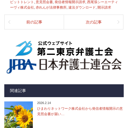
ビットトレント
,
意見照会書
,
発信者情報開示請求
,
西尾張シーエーティ
ーヴィ株式会社
,
赤れんが法律事務所
,
違法ダウンロード
,
開示請求
前の記事
次の記事
関連記事
2026.2.14
ひまわりネットワーク株式会社から発信者情報開示の意
見照会書が届い…